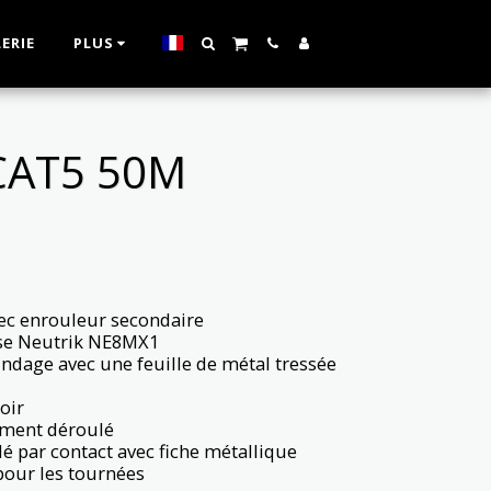
ERIE
PLUS
CAT5 50M
vec enrouleur secondaire
ose Neutrik NE8MX1
indage avec une feuille de métal tressée
oir
rement déroulé
ndé par contact avec fiche métallique
pour les tournées