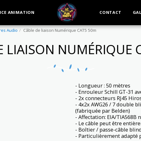
ICE ANIMATION
CONTACT
GAL
res Audio
Câble de liaison Numérique CAT5 50m
E LIAISON NUMÉRIQUE 
- Longueur : 50 mètres
- Enrouleur Schill GT-31 a
- 2x connecteurs RJ45 Hir
- 4x2x AWG26 / 7 double bl
(fabriquée par Belden)
- Affectation: EIA/TIA568B n
- Le câble peut être entiè
- Boîtier / passe-câble bli
- Particulièrement adapté 