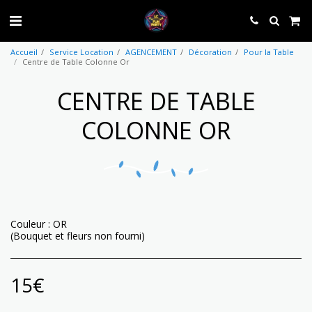
Accueil
Service Location
AGENCEMENT
Décoration
Pour la Table
Centre de Table Colonne Or
CENTRE DE TABLE
COLONNE OR
Couleur : OR
(Bouquet et fleurs non fourni)
15
€