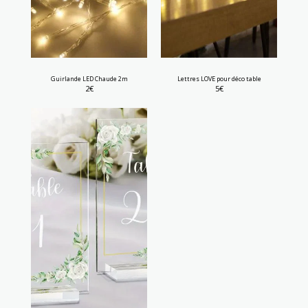
Guirlande LED Chaude 2m
Lettres LOVE pour déco table
2
€
5
€