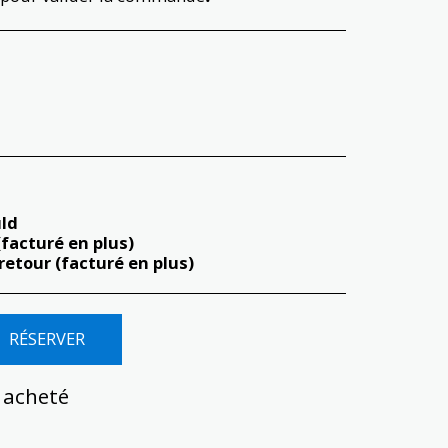
uld
 (facturé en plus)
/retour (facturé en plus)
RÉSERVER
i acheté