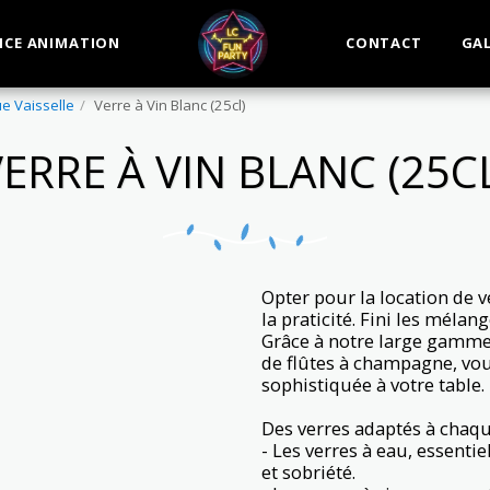
ICE ANIMATION
CONTACT
GAL
e Vaisselle
Verre à Vin Blanc (25cl)
ERRE À VIN BLANC (25C
Opter pour la location de ve
la praticité. Fini les mélang
Grâce à notre large gamme d
de flûtes à champagne, vo
sophistiquée à votre table.
Des verres adaptés à chaqu
- Les verres à eau, essent
et sobriété.