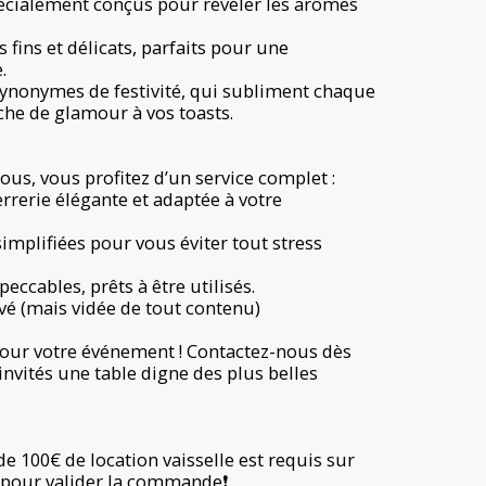
spécialement conçus pour révéler les arômes
s fins et délicats, parfaits pour une
.
synonymes de festivité, qui subliment chaque
che de glamour à vos toasts.
ous, vous profitez d’un service complet :
rrerie élégante et adaptée à votre
simplifiées pour vous éviter tout stress
eccables, prêts à être utilisés.
avé (mais vidée de tout contenu)
pour votre événement ! Contactez-nous dès
 invités une table digne des plus belles
e 100€ de location vaisselle est requis sur
 pour valider la commande❗️