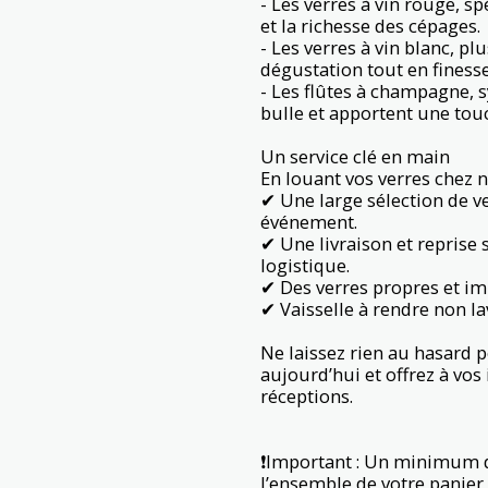
- Les verres à vin rouge, 
et la richesse des cépages.
- Les verres à vin blanc, plu
dégustation tout en finesse
- Les flûtes à champagne, 
bulle et apportent une tou
Un service clé en main
En louant vos verres chez n
✔ Une large sélection de ve
événement.
✔ Une livraison et reprise 
logistique.
✔ Des verres propres et imp
✔ Vaisselle à rendre non l
Ne laissez rien au hasard 
aujourd’hui et offrez à vos
réceptions.
❗️Important : Un minimum d
l’ensemble de votre panier